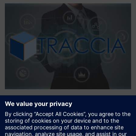
TRACCIA
TRACCIA é um software baseado na web que recolhe e
processa em tempo real múltiplos dados que representam
o processo em questão para análise de desempenho e
apoio à decisão. Diferentes tecnologias podem ser