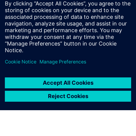
A monitorização contínua da UPS e da integridade da
bateria é crucial para qualquer entidade/organização com
uso intensivo de energia. O 6E iBHMS fornece informações
únicas sobre a integridade do sistema UPS e os Blocos de
Bateria...
Saiba mais