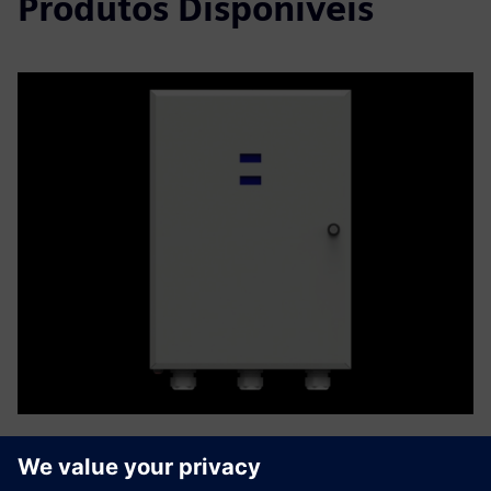
Produtos Disponíveis
6E iBHMS for Batteries