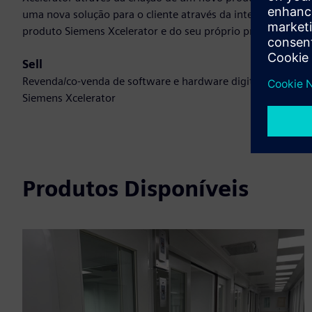
uma nova solução para o cliente através da integração do
produto Siemens Xcelerator e do seu próprio produto
Sell
Revenda/co-venda de software e hardware digital no
Siemens Xcelerator
Produtos Disponíveis