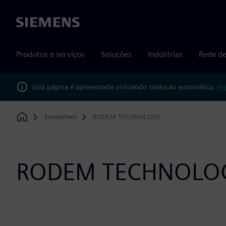
Siemens
Produtos e serviços
Soluções
Indústrias
Rede de
Esta página é apresentada utilizando tradução automática.
Pr
Ecosystem
RODEM TECHNOLOGY
Home
RODEM TECHNOLO