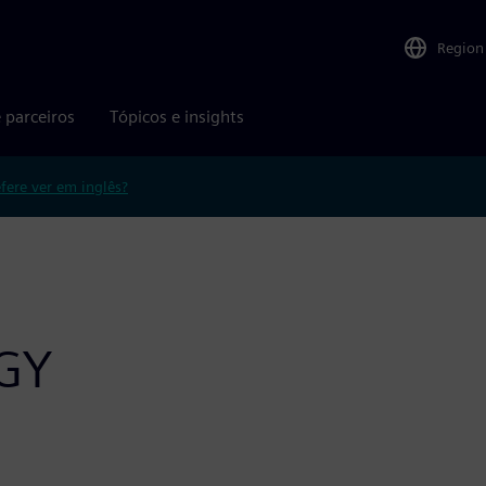
Region
 parceiros
Tópicos e insights
efere ver em inglês?
GY