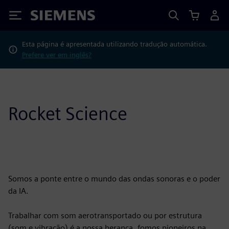
Siemens
Esta página é apresentada utilizando tradução automática.
Prefere ver em inglês?
Rocket Science
Somos a ponte entre o mundo das ondas sonoras e o poder
da IA.
Trabalhar com som aerotransportado ou por estrutura
(som e vibração) é a nossa herança, fomos pioneiros na