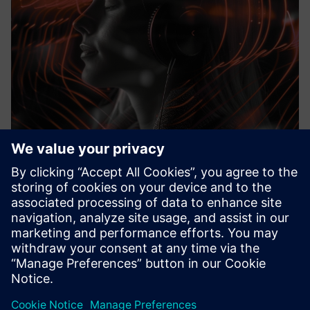
Active Noise Control
Permita que o seu robô, máquina ou fábrica faça o que os
humanos fazem, ou seja, ouvir o ambiente e tornar o ruído
acionável
Saiba mais