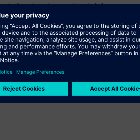
Amplia ou desenvolve um produto/solução Siemens
Xcelerator através da criação de um novo produto, ou cria
uma nova solução para o cliente através da integração do
produto Siemens Xcelerator e do seu próprio produto