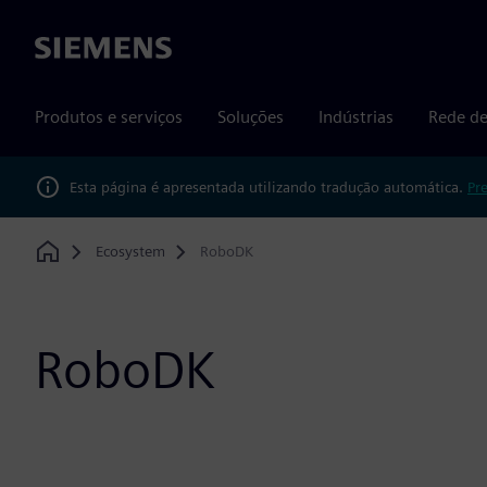
Siemens
Produtos e serviços
Soluções
Indústrias
Rede de
Esta página é apresentada utilizando tradução automática.
Pr
Ecosystem
RoboDK
Home
RoboDK