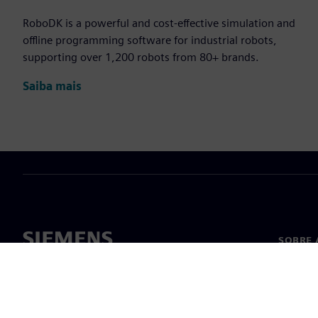
RoboDK is a powerful and cost-effective simulation and
offline programming software for industrial robots,
supporting over 1,200 robots from 80+ brands.
Saiba mais
SOBRE 
Sobre n
Lideran