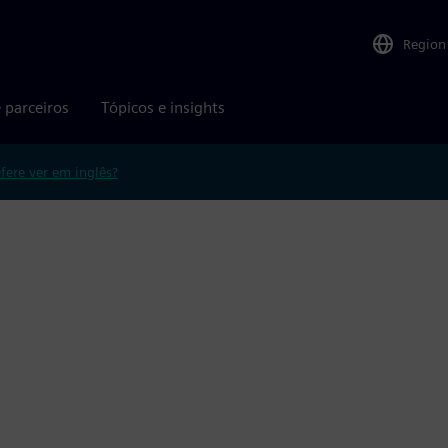
Region
 parceiros
Tópicos e insights
efere ver em inglês?