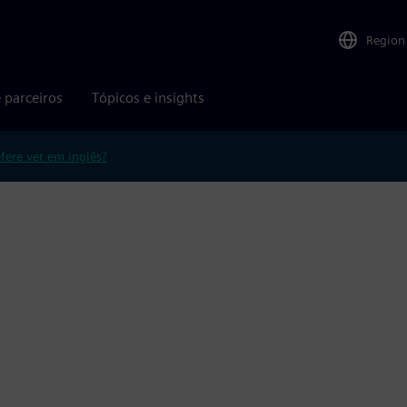
Region
 parceiros
Tópicos e insights
efere ver em inglês?