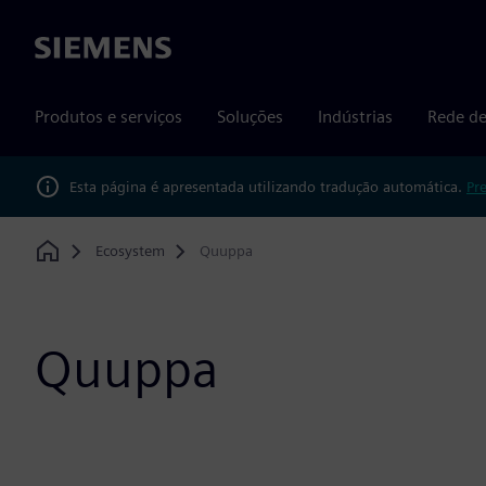
Siemens
Produtos e serviços
Soluções
Indústrias
Rede de
Esta página é apresentada utilizando tradução automática.
Pr
Ecosystem
Quuppa
Home
Quuppa