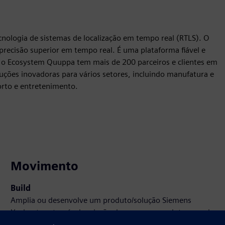
nologia de sistemas de localização em tempo real (RTLS). O
precisão superior em tempo real. É uma plataforma fiável e
a, o Ecosystem Quuppa tem mais de 200 parceiros e clientes em
ões inovadoras para vários setores, incluindo manufatura e
porto e entretenimento.
Movimento
Build
Amplia ou desenvolve um produto/solução Siemens
Xcelerator através da criação de um novo produto, ou cria
uma nova solução para o cliente através da integração do