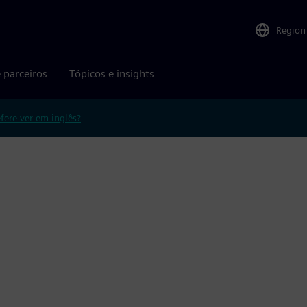
Region
 parceiros
Tópicos e insights
efere ver em inglês?