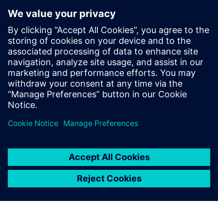
Movimento
Build
Amplia ou desenvolve um produto/solução Siemens
Xcelerator através da criação de um novo produto, ou cria
uma nova solução para o cliente através da integração do
produto Siemens Xcelerator e do seu próprio produto