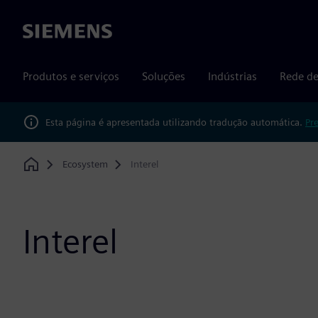
Siemens
Produtos e serviços
Soluções
Indústrias
Rede de
Esta página é apresentada utilizando tradução automática.
Pr
Ecosystem
Interel
Home
Interel