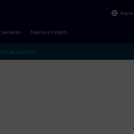
Region
 parceiros
Tópicos e insights
efere ver em inglês?