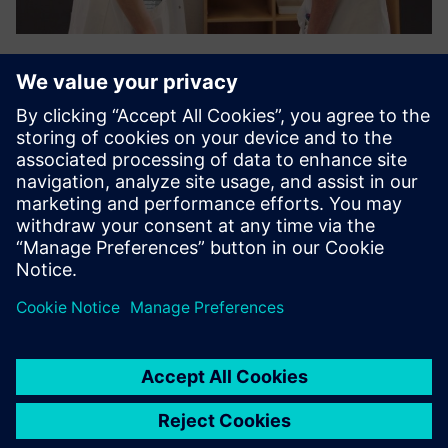
Patient Flow Efficiency
Alcance um controlo completo e eficiente do fluxo de
doentes desde a chegada até a alta, transformando dados
de localização em tempo real em rotas otimizadas e
seguras, maximizando e fazendo a utilização segura do
espaço, simplifi...
Saiba mais