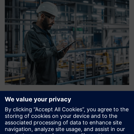
OT Blueprint
Lançamentos mais rápidos, segurança consistente, menos
surpresas no go-live. OT Blueprint é o padrão de design
conjunto Siemens/EntireTec para linhas de produção novas
e em expansão, construído para arquitetos de TI/OT que