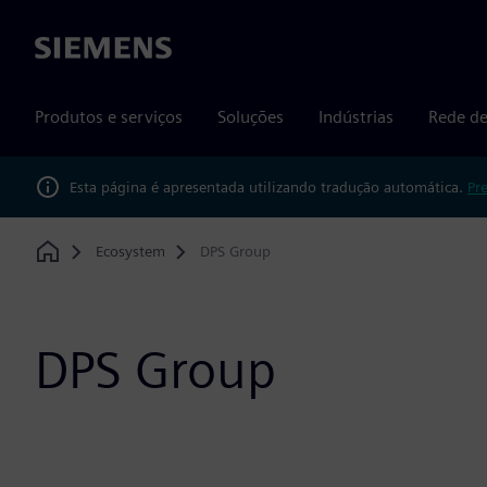
Siemens
Produtos e serviços
Soluções
Indústrias
Rede de
Esta página é apresentada utilizando tradução automática.
Pr
Ecosystem
DPS Group
Home
DPS Group