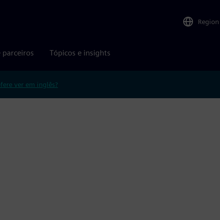
Region
 parceiros
Tópicos e insights
efere ver em inglês?