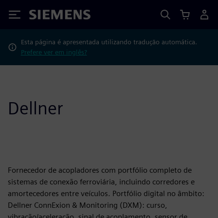
Siemens
Esta página é apresentada utilizando tradução automática.
Prefere ver em inglês?
Dellner
Fornecedor de acopladores com portfólio completo de
sistemas de conexão ferroviária, incluindo corredores e
amortecedores entre veículos. Portfólio digital no âmbito:
Dellner ConnExion & Monitoring (DXM): curso,
vibração/aceleração, sinal de acoplamento, sensor de