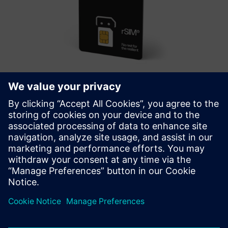
rSIM - resilient autonomous SIM
O rSim é uma solução SIM revolucionária concebida para
resolver o problema crescente de interrupções de rede que
afetam as aplicações críticas da IoT.
Saiba mais