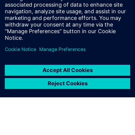
heating system without renouncing comfort and indoor
climate. Continuous real-time analysis adapts the heating
curve to ac...
Saiba mais