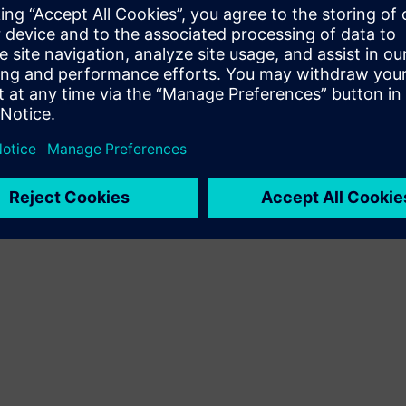
produto Siemens Xcelerator e do seu próprio produto
Sell
Revenda/co-venda de software e hardware digital no
Siemens Xcelerator