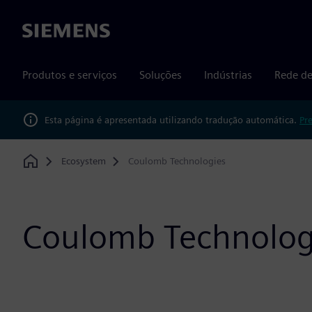
Siemens
Produtos e serviços
Soluções
Indústrias
Rede de
Esta página é apresentada utilizando tradução automática.
Pr
Ecosystem
Coulomb Technologies
Home
Coulomb Technolog