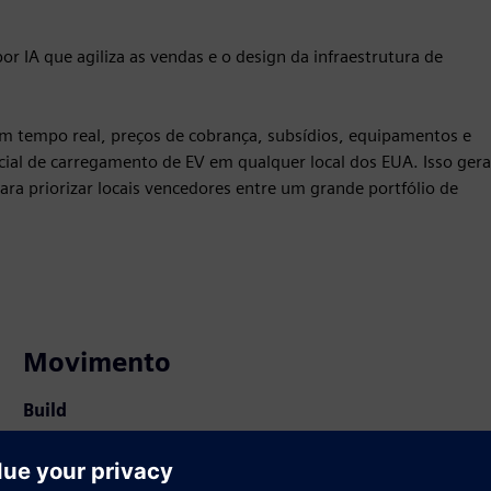
r IA que agiliza as vendas e o design da infraestrutura de
em tempo real, preços de cobrança, subsídios, equipamentos e
cial de carregamento de EV em qualquer local dos EUA. Isso gera
para priorizar locais vencedores entre um grande portfólio de
Movimento
Build
Amplia ou desenvolve um produto/solução Siemens
Xcelerator através da criação de um novo produto, ou cria
uma nova solução para o cliente através da integração do