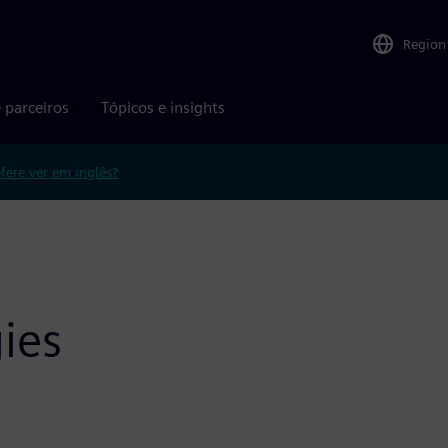
Region
 parceiros
Tópicos e insights
efere ver em inglês?
ies