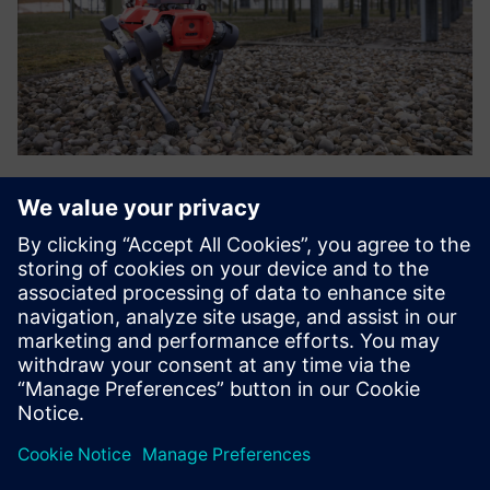
Remote asset monitoring
As centrais a montante de petróleo e gás são
frequentemente difíceis de alcançar: por exemplo,
plataformas offshore. O transporte regular para esses
locais é muito caro e demorado. Ter um robô de controle
remoto instalado permanen...
Saiba mais