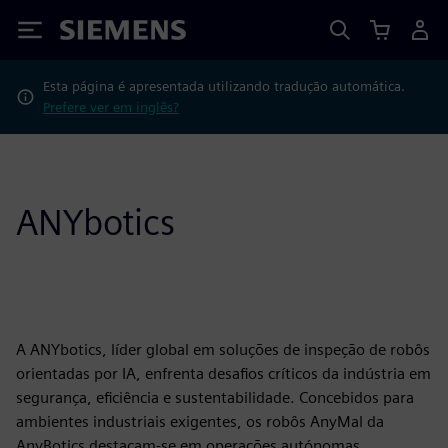
Siemens
Esta página é apresentada utilizando tradução automática.
Prefere ver em inglês?
ANYbotics
A ANYbotics, líder global em soluções de inspeção de robôs
orientadas por IA, enfrenta desafios críticos da indústria em
segurança, eficiência e sustentabilidade. Concebidos para
ambientes industriais exigentes, os robôs AnyMal da
AnyBotics destacam-se em operações autónomas,