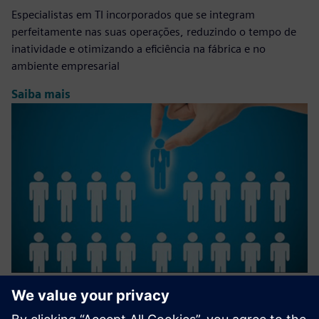
Especialistas em TI incorporados que se integram
perfeitamente nas suas operações, reduzindo o tempo de
inatividade e otimizando a eficiência na fábrica e no
ambiente empresarial
Saiba mais
IT Staffing, Nearshore Managed
Teams, End-to-end Projects