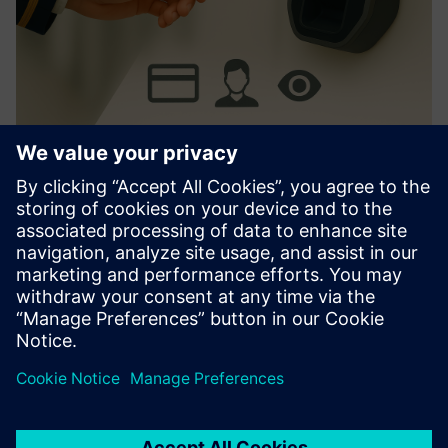
AerAccess Card
Simplifica o ASIC/controlo de acessos. Integra-se com os
principais sistemas. Ativação fácil de usar, design
personalizável. Reduz as tarefas do administrador, aumenta
a segurança.
Saiba mais