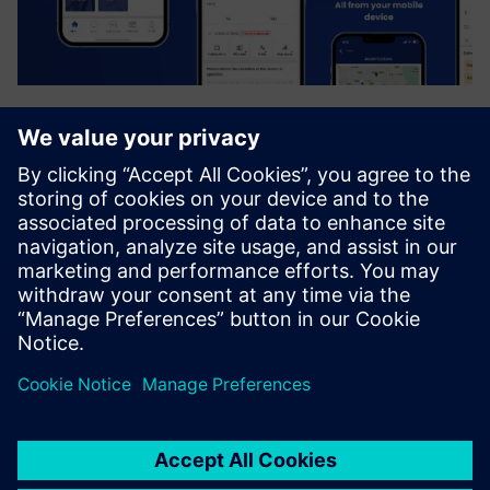
Forcelink
O Forcelink é um poderoso ERP Mobile Field Service que
agiliza as operações, aumenta a satisfação do cliente e
impulsiona a rentabilidade. Altamente adaptável e
configurável, integra-se perfeitamente com sistemas ERP,
financeiros ...
Saiba mais