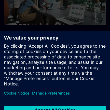
Pacotes do SCE Guide
Trainer (visão geral em
detalhe)
Inglês
Francês
Alemão