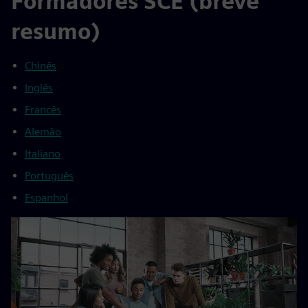
Formadores SCE (breve
resumo)
Chinês
Inglês
Francês
Alemão
Italiano
Português
Espanhol