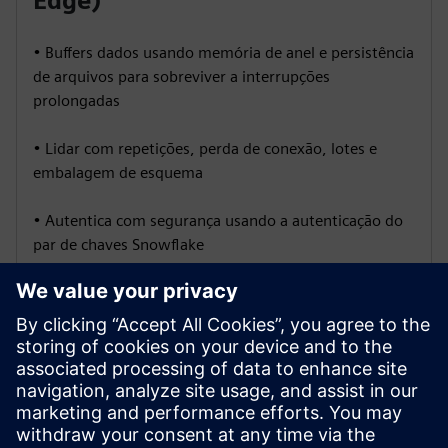
Edge)
• Buffers dados usando memória de anel e persistência
de arquivos para sobreviver a interrupções
prolongadas
• Lidar com repetições, perda de conexão, lotes e
embalagem de esquema
• Autentica com segurança usando a autenticação do
par de chaves Snowflake