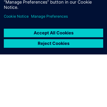
Snowflake Connector (Edge
App)
• Subscreve o banco de dados Industrial Edge para
fluxos de dados contínuos
• Buffers dados na memória para interrupções curtas
• Realiza validação de esquema e verificações de
integridade via JDBC
• Dirige linhas de dados diretamente para o Snowflake
via Snowpipe