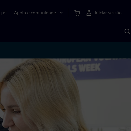
Apoio e comunidade
Iniciar sessão
|
PT
P
c
d
S