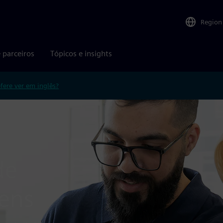
Region
 parceiros
Tópicos e insights
efere ver em inglês?
rrículo conectado
de
ens