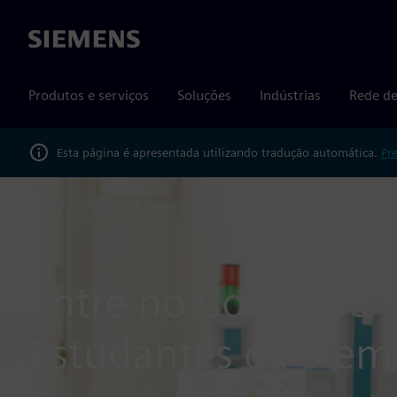
Siemens
Produtos e serviços
Soluções
Indústrias
Rede de
Esta página é apresentada utilizando tradução automática.
Pr
Empresa
Jobs & careers
Growth & Careers
Cu
Home
Entre no Concurso 
Estudantes da Siem