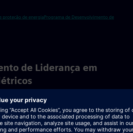
 proteção de energia
Programa de Desenvolvimento de
nto de Liderança em
étricos
stentáveis que apoiam infraestruturas, indústria e sistemas de
e Infraestruturas Inteligentes