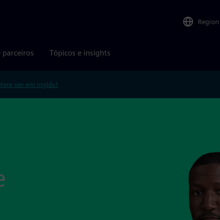
Region
 parceiros
Tópicos e insights
efere ver em inglês?
e