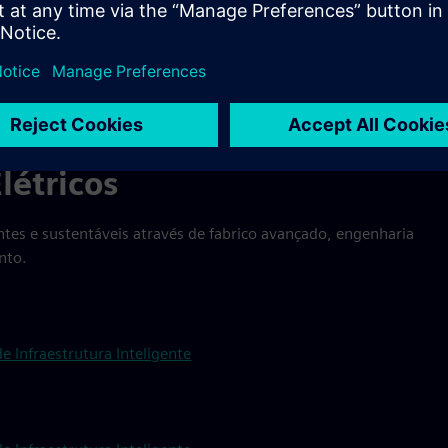
e Infraestruturas Inteligentes
nto de Liderança
létricos
entes e sustentáveis através de fabrico avançado, engenharia
nto.
 Infraestrutura Inteligente