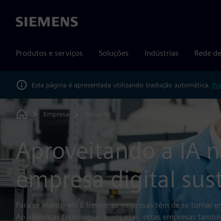
Siemens
Produtos e serviços
Soluções
Indústrias
Rede de
Esta página é apresentada utilizando tradução automática.
Pr
Empresa
Insights
Home
Aproveitando a IA
empresa digital sus
Para se manterem à frente, as empresas têm de se tornar em
Ao alavancar tecnologias avançadas, estas empresas tamb