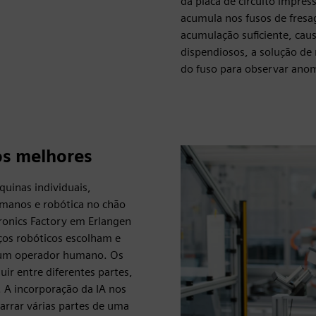
da placa de circuito impre
acumula nos fusos de fresa
acumulação suficiente, caus
dispendiosos, a solução de
do fuso para observar anoma
os melhores
uinas individuais,
manos e robótica no chão
tronics Factory em Erlangen
ços robóticos escolham e
e um operador humano. Os
uir entre diferentes partes,
. A incorporação da IA nos
garrar várias partes de uma