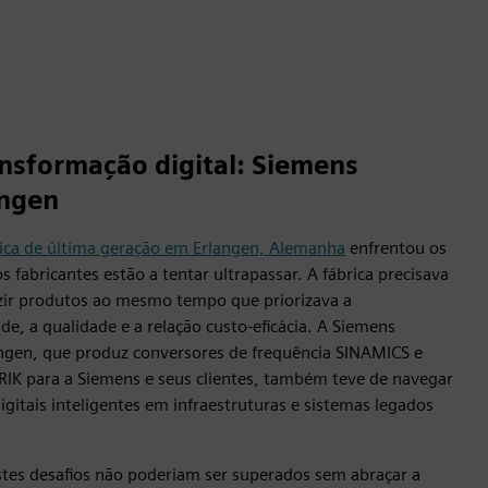
ansformação digital: Siemens
angen
nica de última geração em Erlangen, Alemanha
enfrentou os
fabricantes estão a tentar ultrapassar. A fábrica precisava
zir produtos ao mesmo tempo que priorizava a
de, a qualidade e a relação custo-eficácia. A Siemens
angen, que produz conversores de frequência SINAMICS e
IK para a Siemens e seus clientes, também teve de navegar
igitais inteligentes em infraestruturas e sistemas legados
stes desafios não poderiam ser superados sem abraçar a