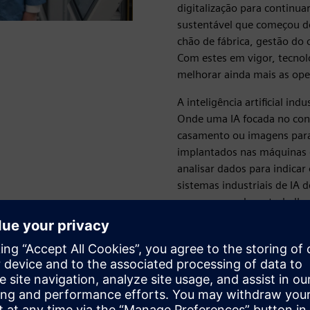
digitalização para continu
sustentável que começou dé
chão de fábrica, gestão do 
Com estes em vigor, tecnol
melhorar ainda mais as ope
A inteligência artificial in
Onde uma IA focada no cons
casamento ou imagens para o
implantados nas máquinas de
analisar dados para indica
sistemas industriais de IA
mesmo quando se trabalha 
Hoje, vamos explorar como 
da IA de nível industrial 
de colocação no mercado.