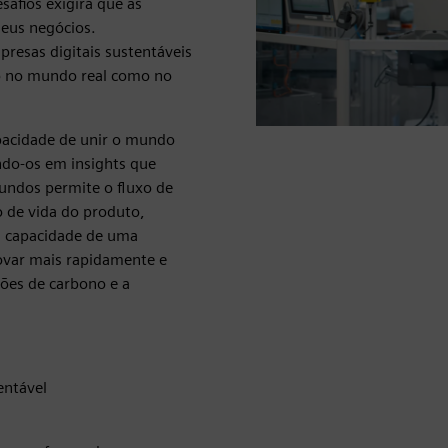
afios exigirá que as
eus negócios.
resas digitais sustentáveis
to no mundo real como no
apacidade de unir o mundo
ndo-os em insights que
undos permite o fluxo de
o de vida do produto,
 a capacidade de uma
novar mais rapidamente e
ões de carbono e a
entável