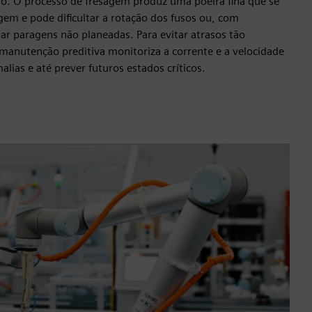
sso. O processo de fresagem produz uma poeira fina que se
gem e pode dificultar a rotação dos fusos ou, com
ar paragens não planeadas. Para evitar atrasos tão
 manutenção preditiva monitoriza a corrente e a velocidade
lias e até prever futuros estados críticos.