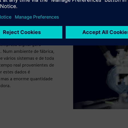
: Siemens
orados, eles devem ser
empresa digital gera
s. Num ambiente de fábrica,
e vários sistemas e de toda
tempo real provenientes de
r estes dados é
, mas a enorme quantidade
adora.