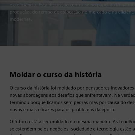
e a eficiência. Esta discussão centra-se no papel da IA na m
produção, do tempo de colocação no mercado e na eficiência
modernas.
Moldar o curso da história
O curso da história foi moldado por pensadores inovadore
novas abordagens aos desafios que enfrentavam. Na verdad
terminou porque ficamos sem pedras mas por causa do des
novas e mais eficazes para os problemas da época.
O futuro está a ser moldado da mesma maneira. As tendênc
se estendem pelos negócios, sociedade e tecnologia estão 