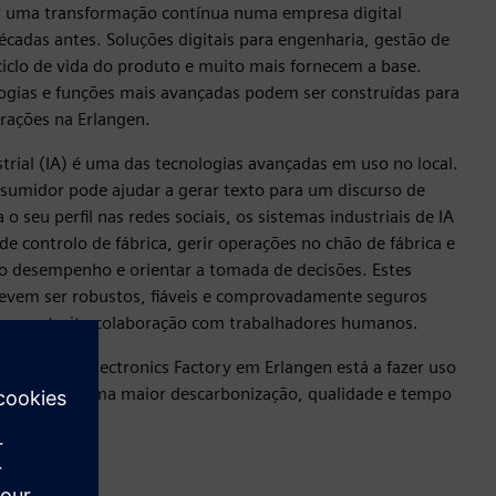
ar uma transformação contínua numa empresa digital
cadas antes. Soluções digitais para engenharia, gestão de
ciclo de vida do produto e muito mais fornecem a base.
ogias e funções mais avançadas podem ser construídas para
rações na Erlangen.
dustrial (IA) é uma das tecnologias avançadas em uso no local.
umidor pode ajudar a gerar texto para um discurso de
 seu perfil nas redes sociais, os sistemas industriais de IA
 controlo de fábrica, gerir operações no chão de fábrica e
r o desempenho e orientar a tomada de decisões. Estes
 devem ser robustos, fiáveis e comprovadamente seguros
em estreita colaboração com trabalhadores humanos.
a Siemens Electronics Factory em Erlangen está a fazer uso
para suportar uma maior descarbonização, qualidade e tempo