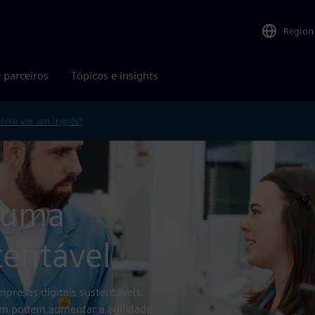
Region
 parceiros
Tópicos e insights
efere ver em inglês?
 numa
tentável
presas digitais sustentáveis.
ém podem aumentar a agilidade