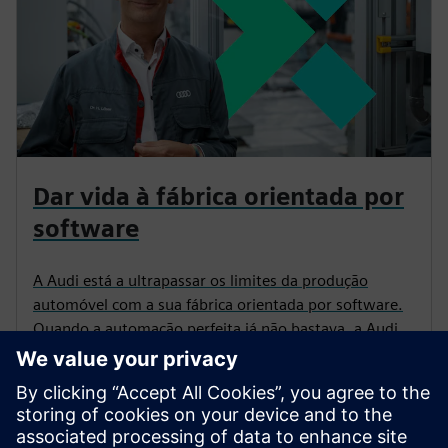
Dar vida à fábrica orientada por
software
A Audi está a ultrapassar os limites da produção
automóvel com a sua fábrica orientada por software.
Quando a automação perfeita já não bastava, a Audi
combinava hardware de automação habilitado para TI
com Industrial AI e virtualização escalável.