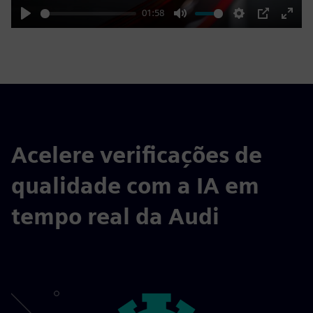
01:58
Play
Mute
Settings
PIP
Enter
fulls
Acelere verificações de
qualidade com a IA em
tempo real da Audi