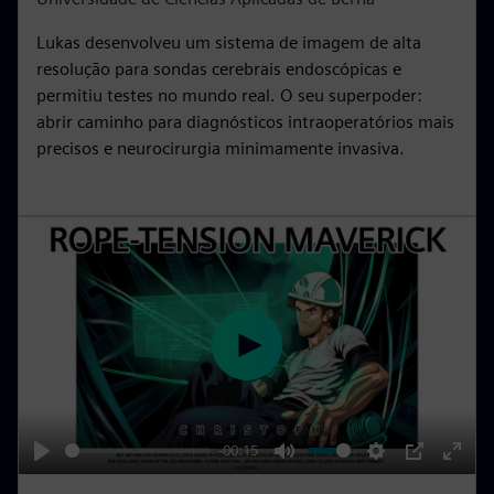
n
f
Lukas desenvolveu um sistema de imagem de alta
g
u
resolução para sondas cerebrais endoscópicas e
s
l
permitiu testes no mundo real. O seu superpoder:
l
abrir caminho para diagnósticos intraoperatórios mais
s
precisos e neurocirurgia minimamente invasiva.
c
r
e
e
n
P
l
a
y
-00:15
P
M
S
P
E