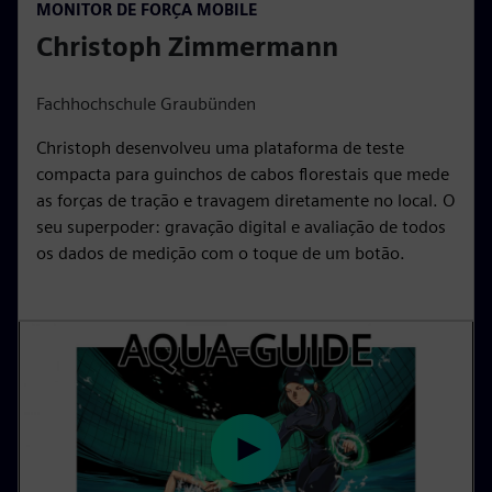
MONITOR DE FORÇA MOBILE
l
u
e
I
n
Christoph Zimmermann
a
t
t
P
t
y
e
t
e
i
r
Fachhochschule Graubünden
n
f
Christoph desenvolveu uma plataforma de teste
g
u
compacta para guinchos de cabos florestais que mede
s
l
as forças de tração e travagem diretamente no local. O
l
seu superpoder: gravação digital e avaliação de todos
s
os dados de medição com o toque de um botão.
c
r
e
e
n
P