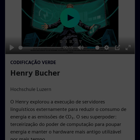
n
P
l
a
y
00:15
P
M
S
P
E
CODIFICAÇÃO VERDE
l
u
e
I
n
Henry Bucher
a
t
t
P
t
y
e
t
e
i
r
Hochschule Luzern
n
f
O Henry explorou a execução de servidores
g
u
linguísticos externamente para reduzir o consumo de
s
l
energia e as emissões de CO₂. O seu superpoder:
l
terceirização do poder de computação para poupar
s
energia e manter o hardware mais antigo utilizável
c
por mais tempo.