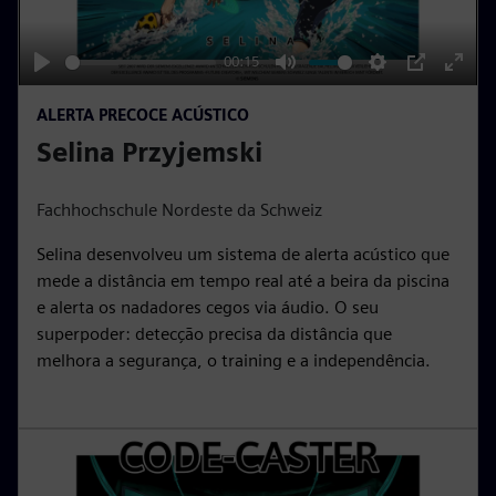
l
a
y
00:15
P
M
S
P
E
ALERTA PRECOCE ACÚSTICO
l
u
e
I
n
Selina Przyjemski
a
t
t
P
t
y
e
t
e
i
r
Fachhochschule Nordeste da Schweiz
n
f
Selina desenvolveu um sistema de alerta acústico que
g
u
mede a distância em tempo real até a beira da piscina
s
l
e alerta os nadadores cegos via áudio. O seu
l
superpoder: detecção precisa da distância que
s
melhora a segurança, o training e a independência.
c
r
e
e