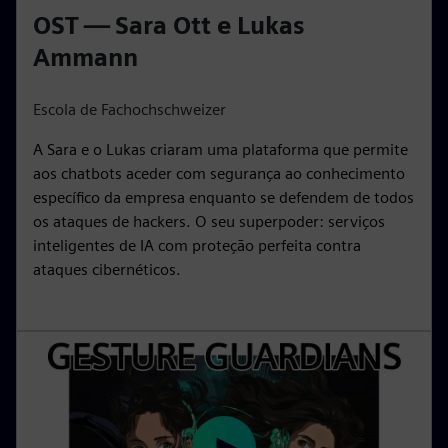
OST — Sara Ott e Lukas
a
t
t
P
t
y
e
t
e
Ammann
i
r
n
f
Escola de Fachochschweizer
g
u
A Sara e o Lukas criaram uma plataforma que permite
s
l
aos chatbots aceder com segurança ao conhecimento
l
específico da empresa enquanto se defendem de todos
s
os ataques de hackers. O seu superpoder: serviços
c
inteligentes de IA com proteção perfeita contra
r
ataques cibernéticos.
e
e
n