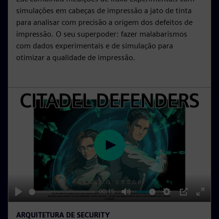
g
u
simulações em cabeças de impressão a jato de tinta
s
l
para analisar com precisão a origem dos defeitos de
l
impressão. O seu superpoder: fazer malabarismos
s
com dados experimentais e de simulação para
c
otimizar a qualidade de impressão.
r
e
e
n
P
l
a
y
00:15
P
M
S
P
E
ARQUITETURA DE SECURITY
l
u
e
I
n