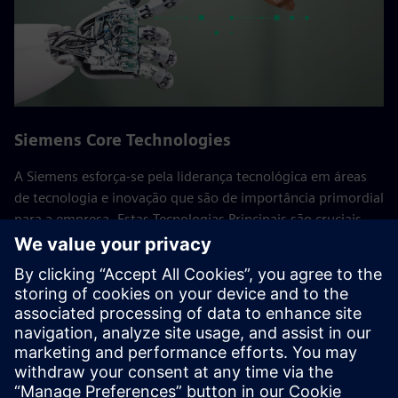
Siemens Core Technologies
A Siemens esforça-se pela liderança tecnológica em áreas
de tecnologia e inovação que são de importância primordial
para a empresa. Estas Tecnologias Principais são cruciais
para o sucesso a longo prazo da Siemens e dos seus
clientes. Especialistas do departamento de investigação
global de tecnologia e das várias empresas trabalham aqui
em conjunto, consolidando as atividades de I&D da
empresa.
Voltar a todas as Siemens Core Technologies