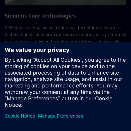
Siemens Core Technologies
A Siemens esforça-se pela liderança tecnológica em áreas
de tecnologia e inovação que são de importância primordial
para a empresa. Estas Tecnologias Principais são cruciais
para o sucesso a longo prazo da Siemens e dos seus
clientes. Especialistas do departamento de investigação
global de tecnologia e das várias empresas trabalham aqui
em conjunto, consolidando as atividades de I&D da
empresa.
Voltar a todas as Siemens Core Technologies