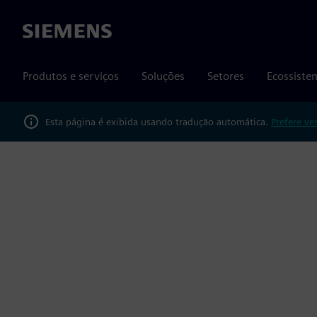
Siemens
Produtos e serviços
Soluções
Setores
Ecossiste
Esta página é exibida usando tradução automática.
Prefere ve