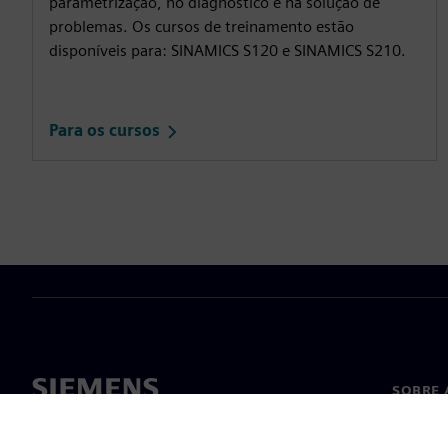
parametrização, no diagnóstico e na solução de
problemas. Os cursos de treinamento estão
disponíveis para: SINAMICS S120 e SINAMICS S210.
Para os cursos
SOBRE 
Sobre n