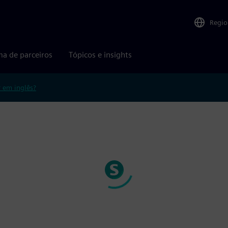
Regio
ma de parceiros
Tópicos e insights
r em inglês?