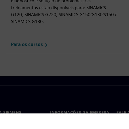
diagnóstico e solução de problemas. Os
treinamentos estão disponíveis para: SINAMICS
G120, SINAMICS G220, SINAMICS G150/G130/S150 e
SINAMICS G180.
Para os cursos
A SIEMENS
INFORMAÇÕES DA EMPRESA
FALE
ós
Empresa
Conta