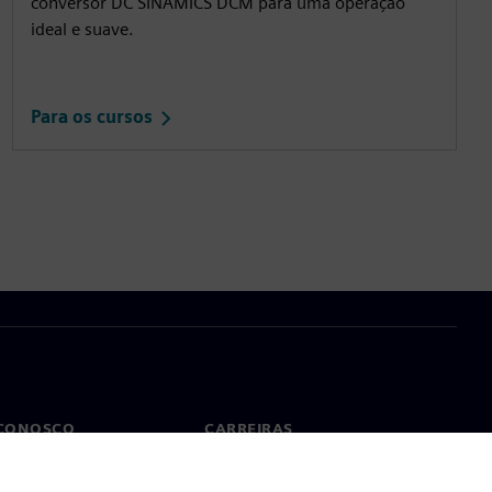
conversor DC SINAMICS DCM para uma operação
ideal e suave.
Para os cursos
 CONOSCO
CARREIRAS
to
Empregos e carreiras