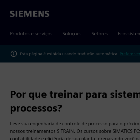
Siemens
Produtos e serviços
Soluções
Setores
Ecossiste
Esta página é exibida usando tradução automática.
Prefere ve
Por que treinar para siste
processos?
Leve sua engenharia de controle de processo para o próxim
nossos treinamentos SITRAIN. Os cursos sobre SIMATICS PCS
confiabilidade e eficiência de sua planta, preparando você 