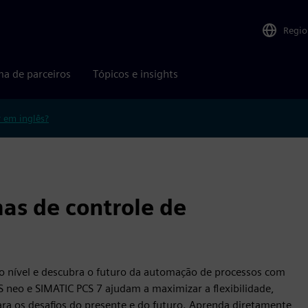
Regio
ma de parceiros
Tópicos e insights
r em inglês?
mas de controle de
o nível e descubra o futuro da automação de processos com
 neo e SIMATIC PCS 7 ajudam a maximizar a flexibilidade,
para os desafios do presente e do futuro. Aprenda diretamente