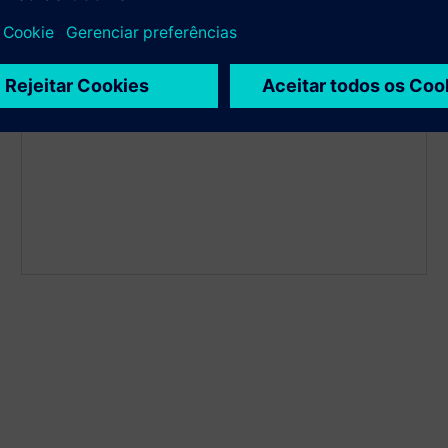
operações otimizadas.
Exclusão de funcionários
Filtre a equipe das contagens com cordões para
obter dados reais somente para o cliente.