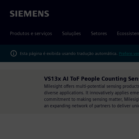
Siemens
Produtos e serviços
Soluções
Setores
Ecossiste
Esta página é exibida usando tradução automática.
Prefere ve
VS13x AI ToF People Counting Sen
Milesight offers multi-potential sensing produc
diverse applications. It innovatively applies eme
commitment to making sensing matter, Milesight
an expanding network of partners to deliver uni