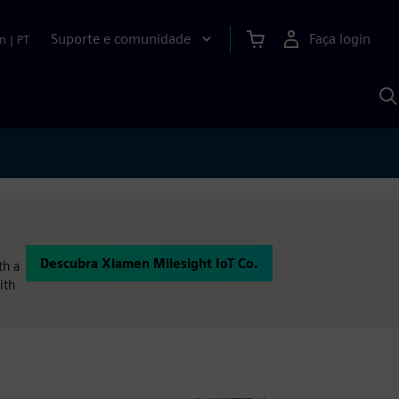
Suporte e comunidade
Faça login
n
|
PT
P
c
S
A
Descubra Xiamen Milesight IoT Co.
th a
ith