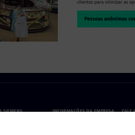
clientes para otimizar as o
Pessoas anônimas con
A SIEMENS
INFORMAÇÕES DA EMPRESA
FALE
ós
Empresa
Conta
ça
Relações com investidores
Escri