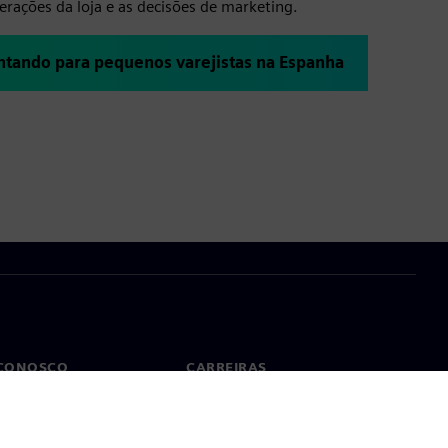
perações da loja e as decisões de marketing.
tando para pequenos varejistas na Espanha
 CONOSCO
CARREIRAS
to
Empregos e carreiras
tórios no mundo todo
Vagas disponíveis