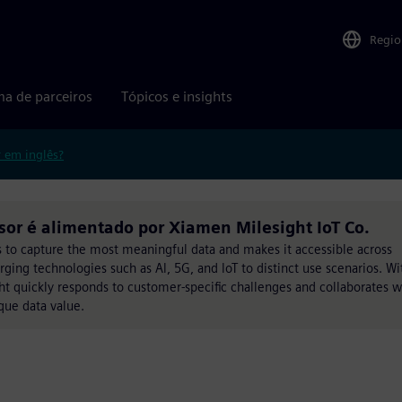
Regio
ma de parceiros
Tópicos e insights
r em inglês?
sor é alimentado por Xiamen Milesight IoT Co.
ts to capture the most meaningful data and makes it accessible across
rging technologies such as Al, 5G, and loT to distinct use scenarios. Wi
 quickly responds to customer-specific challenges and collaborates w
que data value.