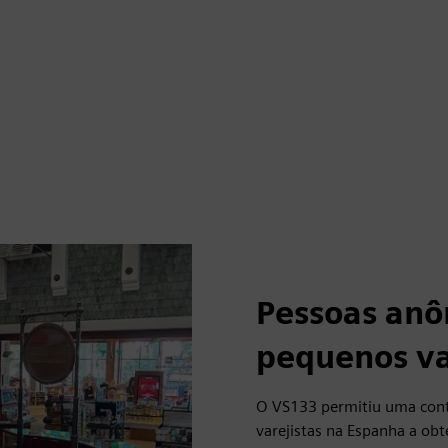
Pessoas anô
pequenos va
O VS133 permitiu uma cont
varejistas na Espanha a ob