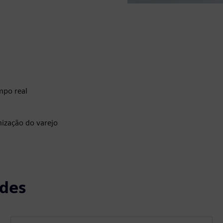
mpo real
mização do varejo
ades