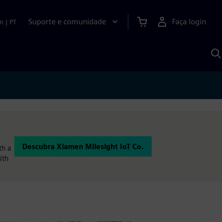
Suporte e comunidade
Faça login
n
|
PT
P
c
S
A
Descubra Xiamen Milesight IoT Co.
th a
ith