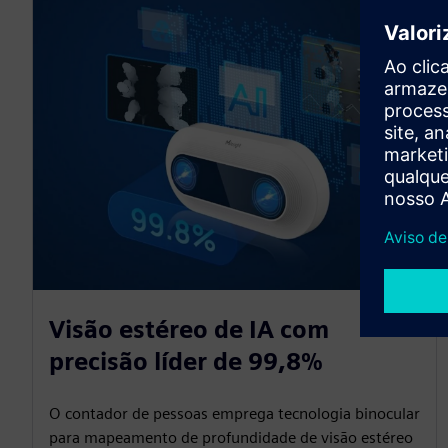
Visão estéreo de IA com
precisão líder de 99,8%
O contador de pessoas emprega tecnologia binocular
para mapeamento de profundidade de visão estéreo