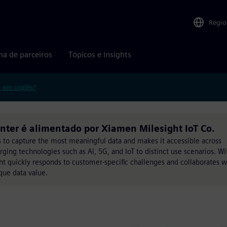
Regio
ma de parceiros
Tópicos e insights
r em inglês?
nter é alimentado por Xiamen Milesight IoT Co.
ts to capture the most meaningful data and makes it accessible across
rging technologies such as Al, 5G, and loT to distinct use scenarios. Wi
 quickly responds to customer-specific challenges and collaborates w
que data value.