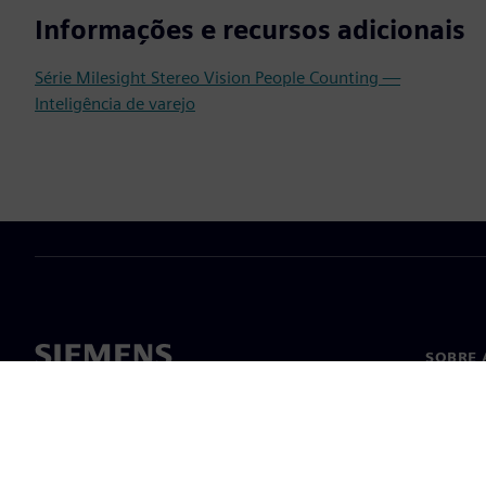
Informações e recursos adicionais
Série Milesight Stereo Vision People Counting —
Inteligência de varejo
SOBRE 
Sobre n
Lideran