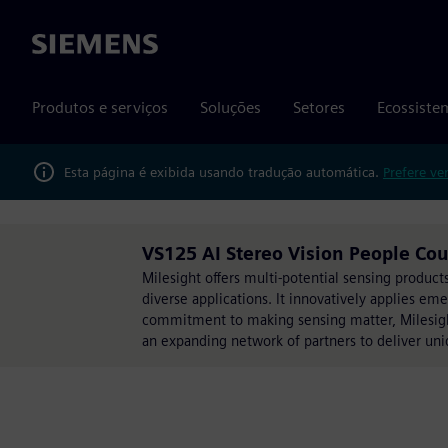
Siemens
Produtos e serviços
Soluções
Setores
Ecossiste
Esta página é exibida usando tradução automática.
Prefere ve
VS125 AI Stereo Vision People Cou
Milesight offers multi-potential sensing produc
diverse applications. It innovatively applies eme
commitment to making sensing matter, Milesight
an expanding network of partners to deliver uni