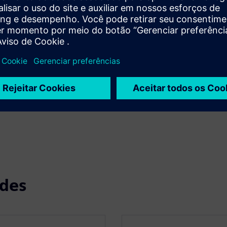
.
ades