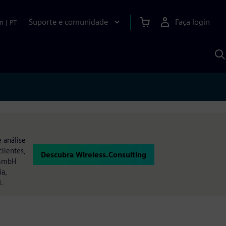
Suporte e comunidade
Faça login
n
|
PT
P
c
S
A
 análise
lientes,
Descubra Wireless.Consulting
 GmbH
ia,
.