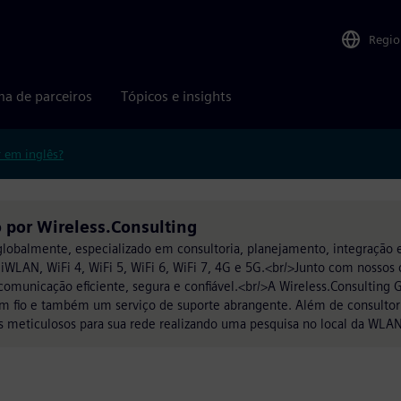
Regio
ma de parceiros
Tópicos e insights
r em inglês?
 por Wireless.Consulting
lobalmente, especializado em consultoria, planejamento, integração e
iWLAN, WiFi 4, WiFi 5, WiFi 6, WiFi 7, 4G e 5G.<br/>Junto com nossos c
municação eficiente, segura e confiável.<br/>A Wireless.Consulting
sem fio e também um serviço de suporte abrangente. Além de consultor
s meticulosos para sua rede realizando uma pesquisa no local da WLAN