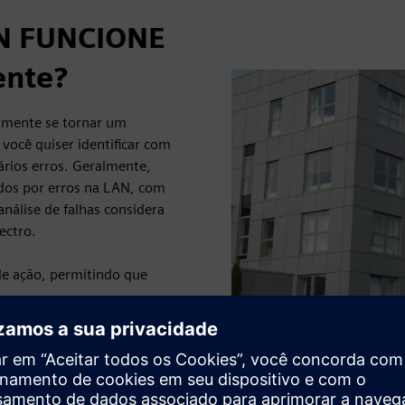
AN FUNCIONE
ente?
damente se tornar um
 você quiser identificar com
ários erros. Geralmente,
ados por erros na LAN, com
análise de falhas considera
ectro.
e ação, permitindo que
Play
em uma sequência lógica de
 técnica no local, incluindo