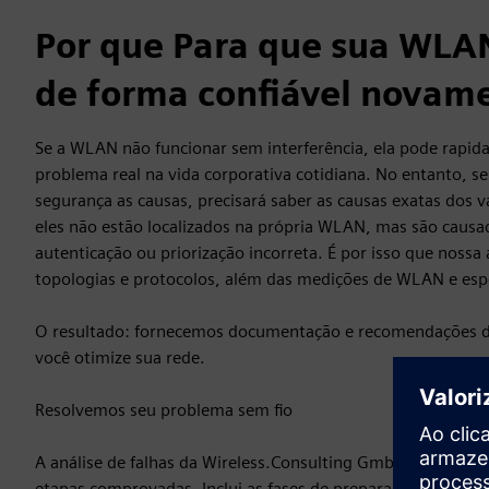
Por que Para que sua WL
de forma confiável novam
Se a WLAN não funcionar sem interferência, ela pode rapi
problema real na vida corporativa cotidiana. No entanto, se
segurança as causas, precisará saber as causas exatas dos v
eles não estão localizados na própria WLAN, mas são caus
autenticação ou priorização incorreta. É por isso que nossa 
topologias e protocolos, além das medições de WLAN e esp
O resultado: fornecemos documentação e recomendações d
você otimize sua rede.
Resolvemos seu problema sem fio
A análise de falhas da Wireless.Consulting GmbH consiste 
etapas comprovadas. Inclui as fases de preparação, execução