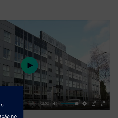
Play
02:52
Mute
Settings
PIP
Enter
fullscre