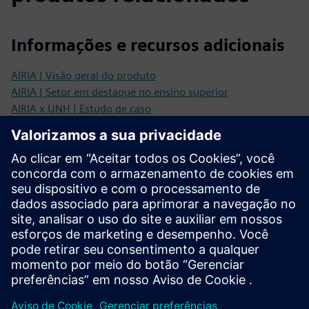
Informações e recursos adicionais
AIRIA | Visão geral do produto
AIRIA | Setor em destaque no ensino superior
AIRIA x UNH | Estudo de caso
AIRIA | Economia de custos
Pré-requisitos
Plantas baixas limpas e de alta resolução em .PDF ou .CAD.
Informações de localização do ponto de acesso WiFi,
incluindo coordenadas x/y.
Configuração da máquina virtual (se for uma rede WiFi
local).