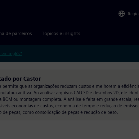
Regio
ma de parceiros
Tópicos e insights
r em inglês?
ado por Castor
permite que as organizações reduzam custos e melhorem a eficiência
fatura aditiva. Ao analisar arquivos CAD 3D e desenhos 2D, ele ident
a BOM ou montagem completa. A análise é feita em grande escala, re
ssíveis economias de custos, economia de tempo e redução de emiss
o de peças, como consolidação de peças e redução de peso.