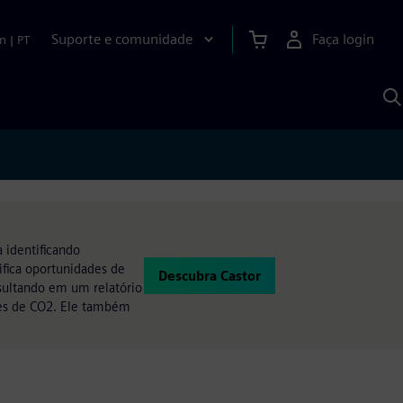
Suporte e comunidade
Faça login
n
|
PT
P
c
S
A
 identificando
ifica oportunidades de
Descubra Castor
sultando em um relatório
ões de CO2. Ele também