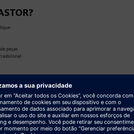
CASTOR?
lique
 de peças
tradicional