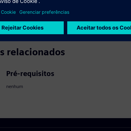
s relacionados
Pré-requisitos
nenhum