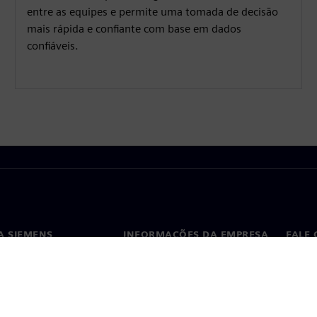
entre as equipes e permite uma tomada de decisão
mais rápida e confiante com base em dados
confiáveis.
A SIEMENS
INFORMAÇÕES DA EMPRESA
FALE
ós
Empresa
Conta
ça
Relações com investidores
Escri