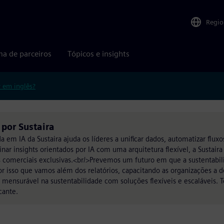
Regio
ma de parceiros
Tópicos e insights
r em inglês?
por Sustaira
em IA da Sustaira ajuda os líderes a unificar dados, automatizar fluxos
nar insights orientados por IA com uma arquitetura flexível, a Sustair
s comerciais exclusivas.<br/>Prevemos um futuro em que a sustentabi
or isso que vamos além dos relatórios, capacitando as organizações a d
 mensurável na sustentabilidade com soluções flexíveis e escaláveis. 
cante.