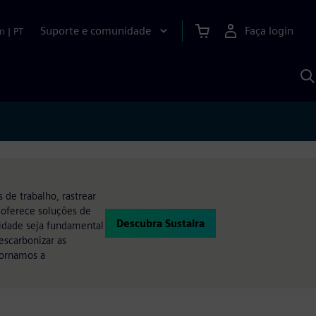
Suporte e comunidade
Faça login
n
|
PT
P
c
S
A
 de trabalho, rastrear
a oferece soluções de
Descubra Sustaira
lidade seja fundamental
escarbonizar as
Tornamos a