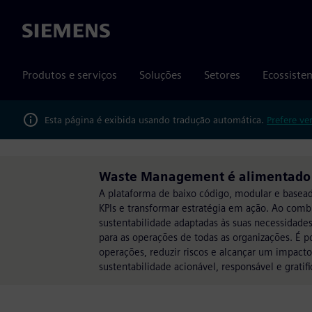
Siemens
Produtos e serviços
Soluções
Setores
Ecossiste
Esta página é exibida usando tradução automática.
Prefere ve
Waste Management é alimentado 
A plataforma de baixo código, modular e baseada 
KPIs e transformar estratégia em ação. Ao combi
sustentabilidade adaptadas às suas necessidade
para as operações de todas as organizações. É p
operações, reduzir riscos e alcançar um impacto
sustentabilidade acionável, responsável e gratifi