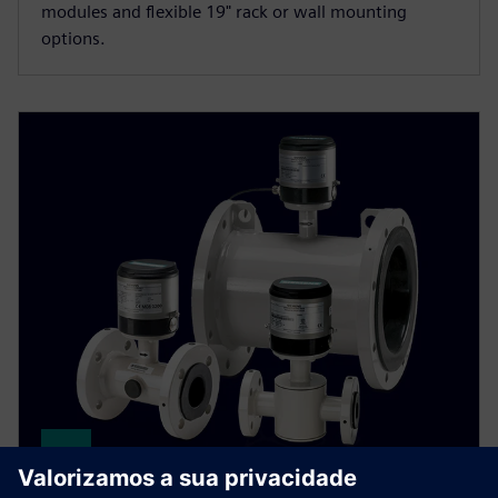
modules and flexible 19" rack or wall mounting
options.
SITRANS FM MAG 8000