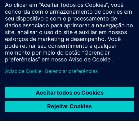
Install the battery-operated SITRANS FM MAG 8000
virtually anywhere. It delivers highly accurate,
reliable water data and smart, maintenance-free
performance.