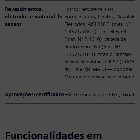
Revestimentos,
Forros: neoprene, PTFE,
eletrodos e material de
borracha dura, Linatex, Novolak
sensor
Eletrodos: AISI 316 Ti (mat. Nº
1.4571/316 Ti), Hastelloy C4
(mat. Nº 2.4610), cabeça de
platina com eixo (mat. Nº
1.4571/316Ti), titânio, tântalo
Sensor de gabinete: IP67 (NEMA
4x), IP68 (NEMA 6) — opcional
Material do sensor: aço carbono
Aprovações/certificados
EAC (Cazaquistão) e CPA (China)
Funcionalidades em