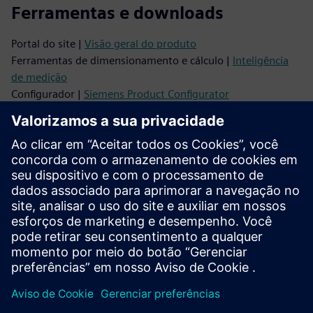
Ferramentas e downloads
Portal do site |
Visão geral do produto
Ferramentas de dimensionamento e cálculo |
Inteligência
de medição
Configurador |
Siemens Product Configurator
Banco de dados de imagens |
Fotos e desenhos do produto
Dados CAx |
Gerenciador de downloads CAx
Vídeos |
YouTube
Suporte
Suporte on-line |
Todos os produtos
Suporte on-line |
Fórum técnico
Suporte on-line |
Criar nova solicitação de suporte