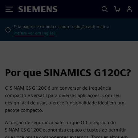
Siemens
Esta página é exibida usando tradução automática.
Prefere ver em inglês?
Por que SINAMICS G120C?
O SINAMICS G120C é um conversor de frequência
compacto e versátil para diversas aplicações. Com seu
design fácil de usar, oferece funcionalidade ideal em um
pacote compacto.
A função de segurança Safe Torque Off integrada do
SINAMICS G120C economiza espaço e custos ao permitir
que você omita componentes externos. Torques altos em