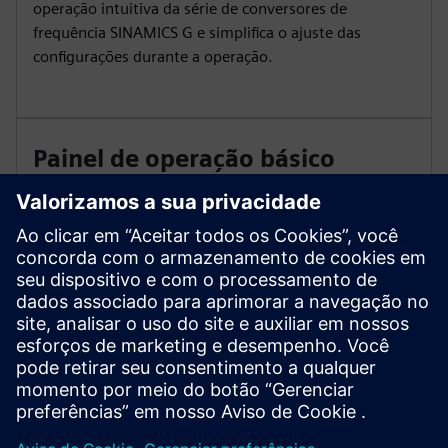
operação intuitiva da série de conversores de
frequência SINAMICS G e simplifica o ajuste das
configurações durante a operação.
Painel de operação básico
SINAMICS BOP-2
A operação baseada em menu e a exibição de 2 linhas
do Painel Operador Básico BOP-2 facilitam o
comissionamento local da série de conversores
SINAMICS G120 com exibição simultânea do
parâmetro e do valor do parâmetro.