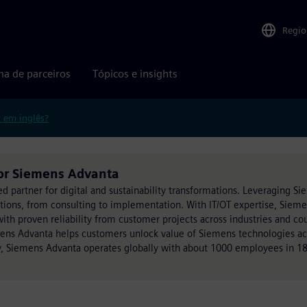
Regio
ma de parceiros
Tópicos e insights
r em inglês?
por Siemens Advanta
ed partner for digital and sustainability transformations. Leveraging S
utions, from consulting to implementation. With IT/OT expertise, Siem
h proven reliability from customer projects across industries and cou
mens Advanta helps customers unlock value of Siemens technologies acr
, Siemens Advanta operates globally with about 1000 employees in 18