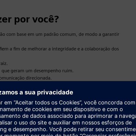
er por você?
ação com base em um padrão comum, de modo a garantir
fiem a fim de melhorar a integridade e a colaboração dos
aiz.
ns que geram um desempenho ruim.
comunicação direcionada.
empresa.