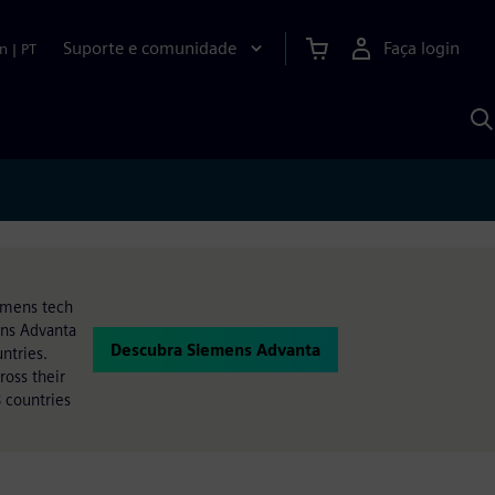
Suporte e comunidade
Faça login
n
|
PT
P
c
S
A
iemens tech
ens Advanta
Descubra Siemens Advanta
ntries.
oss their
 countries