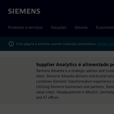
Siemens
Produtos e serviços
Soluções
Setores
Ecossiste
Esta página é exibida usando tradução automática.
Prefere ve
Supplier Analytics é alimentado 
Siemens Advanta is a strategic advisor and trust
stack, Siemens Advanta delivers end-to-end sol
combines Siemens' transformation experience wit
Utilizing Siemens businesses and partners, Sie
value chain. Headquartered in Munich, Germany
and 47 offices.