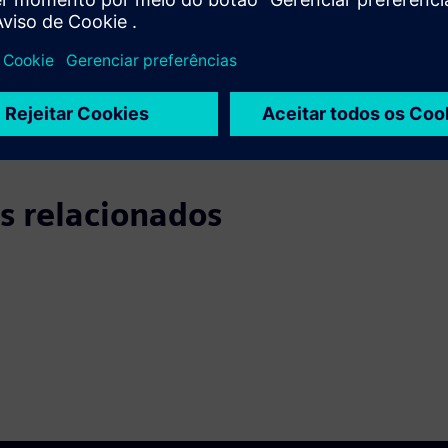
usa raiz.
a direção estratégica.
sobre áreas de melhoria.
s relacionados