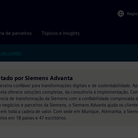
Regio
ma de parceiros
Tópicos e insights
r em inglês?
ntado por Siemens Advanta
rceira confiável para transformações digitais e de sustentabilidade. A
anta oferece soluções completas, da consultoria à implementação. Co
ncia de transformação da Siemens com a confiabilidade comprovada d
do negócios e parceiros da Siemens, o Siemens Advanta ajuda os cliente
s em toda a cadeia de valor. Com sede em Munique, Alemanha, a Siem
os em 18 países e 47 escritórios.