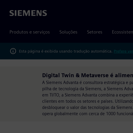
Siemens
Produtos e serviços
Soluções
Setores
Ecossiste
Esta página é exibida usando tradução automática.
Prefere ve
Digital Twin & Metaverse é alime
A Siemens Advanta é consultora estratégica e pa
pilha de tecnologia da Siemens, a Siemens Adv
em TI/TO, a Siemens Advanta combina a experiê
clientes em todos os setores e países. Utilizan
desbloquear o valor das tecnologias da Siemen
opera globalmente com cerca de 1000 funcionári