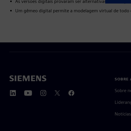
As versões digitais provaram ser alternativas eficazes p
Um gêmeo digital permite a modelagem virtual de todo o
SOBRE 
Sobre n
Lideran
Notícia