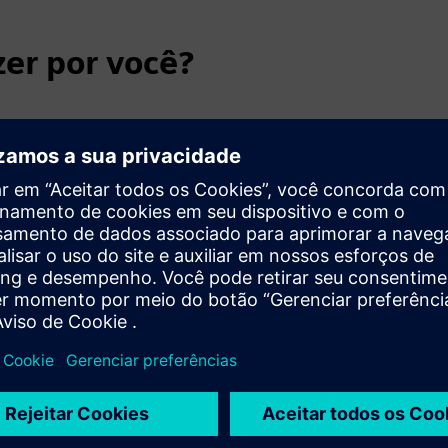
er por você?
es para os negócios e permitir novas formas de
ciais que podem ser otimizadas por meio de um ambiente