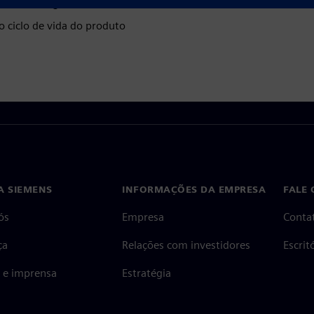
ara marketing, vendas e treinamento
 ciclo de vida do produto
A SIEMENS
INFORMAÇÕES DA EMPRESA
FALE
ós
Empresa
Conta
ça
Relações com investidores
Escri
s e imprensa
Estratégia