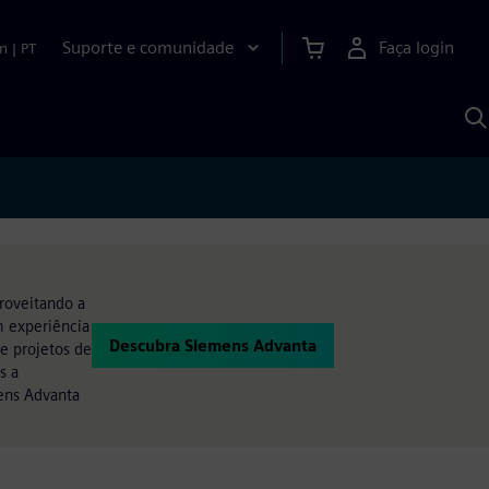
Suporte e comunidade
Faça login
n
|
PT
P
c
S
A
proveitando a
m experiência
Descubra Siemens Advanta
e projetos de
s a
ens Advanta