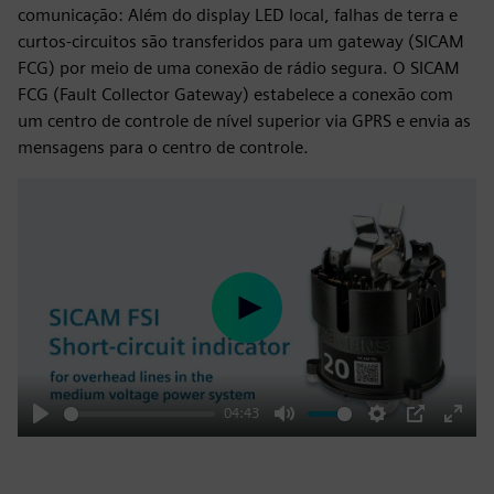
comunicação: Além do display LED local, falhas de terra e
curtos-circuitos são transferidos para um gateway (SICAM
FCG) por meio de uma conexão de rádio segura. O SICAM
FCG (Fault Collector Gateway) estabelece a conexão com
um centro de controle de nível superior via GPRS e envia as
mensagens para o centro de controle.
Play
04:43
Play
Mute
Settings
PIP
Enter
fulls