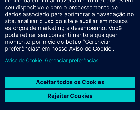
Perfil SICAM FSI
Especificações do concurso
SiePortal - Loja online
SICAM FSI no SiePortal