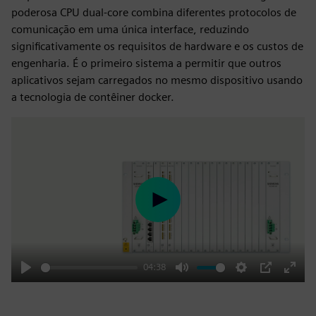
poderosa CPU dual-core combina diferentes protocolos de
comunicação em uma única interface, reduzindo
significativamente os requisitos de hardware e os custos de
engenharia. É o primeiro sistema a permitir que outros
aplicativos sejam carregados no mesmo dispositivo usando
a tecnologia de contêiner docker.
Play
04:38
Play
Mute
Settings
PIP
Enter
fulls