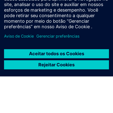
SiePortal - Loja online
SICAM A8000 no SiePortal