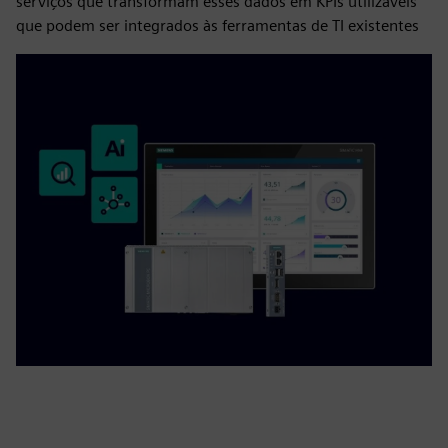
serviços que transformam esses dados em KPIs utilizáveis
que podem ser integrados às ferramentas de TI existentes