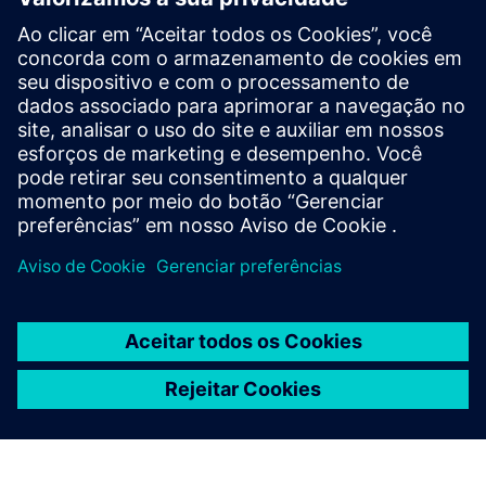
SIMATIC PCS 7
This robust, flexibly adaptable process control
system ensures optimal availability and maximum
efficiency throughout your plant's entire lifecycle.