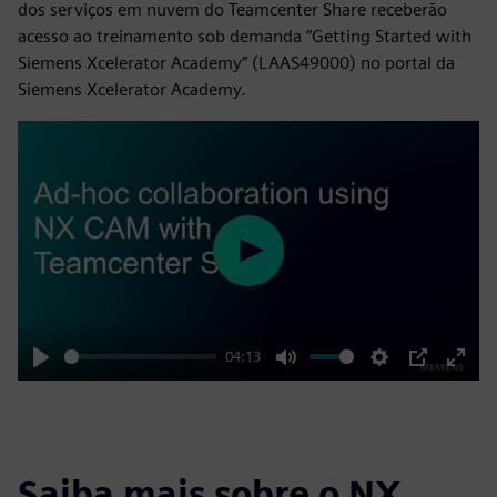
dos serviços em nuvem do Teamcenter Share receberão
acesso ao treinamento sob demanda “Getting Started with
Siemens Xcelerator Academy” (LAAS49000) no portal da
Siemens Xcelerator Academy.
Play
04:13
Play
Mute
Settings
PIP
Enter
fulls
Saiba mais sobre o NX