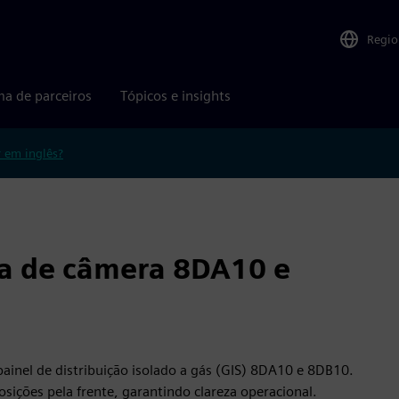
Regio
ma de parceiros
Tópicos e insights
r em inglês?
ema de câmera 8DA10 e
ainel de distribuição isolado a gás (GIS) 8DA10 e 8DB10.
osições pela frente, garantindo clareza operacional.