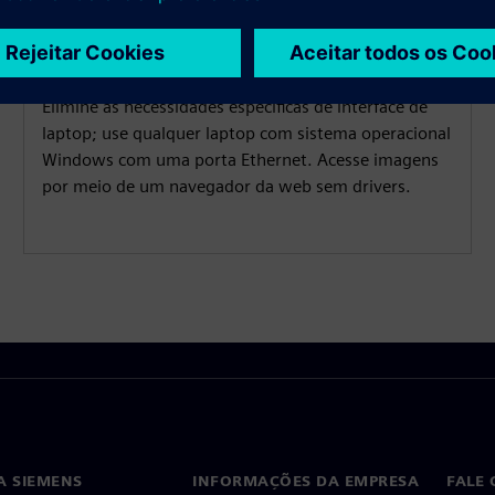
Substitua o FireWire proprietário por um adaptador
de rede RJ45 padrão para transferência de dados.
Elimine as necessidades específicas de interface de
laptop; use qualquer laptop com sistema operacional
Windows com uma porta Ethernet. Acesse imagens
por meio de um navegador da web sem drivers.
A SIEMENS
INFORMAÇÕES DA EMPRESA
FALE