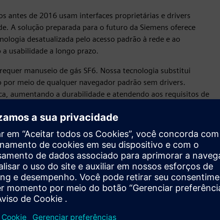
os antes de 2016 usam interfaces proprietárias e drivers
de. A solução preparada para o futuro da Siemens oferece
cnologia desatualizada pelo acesso padrão à rede e ao
 a usabilidade a longo prazo.
 requer manuseio de gás SF6. Nossa tecnologia substitui
so por meio de qualquer navegador padrão sem drivers.
ca, aumentando a durabilidade e atendendo aos requisitos de
que
Tecnologia de rede padrão