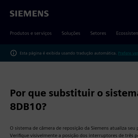
Siemens
Produtos e serviços
Soluções
Setores
Ecossiste
Esta página é exibida usando tradução automática.
Prefere ve
Por que substituir o sist
8DB10?
O sistema de câmera de reposição da Siemens atualiza seu p
Verifique visivelmente a posição dos interruptores de três p