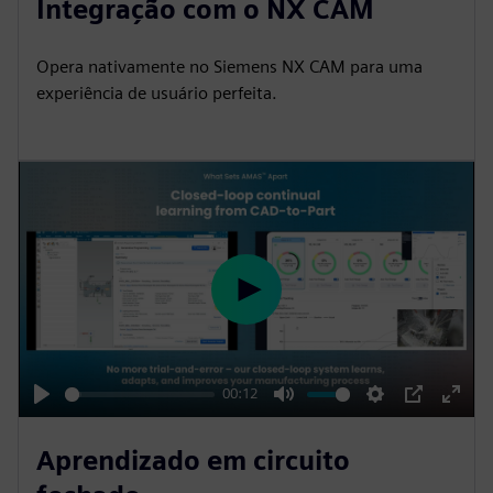
Integração com o NX CAM
a
t
t
P
t
y
e
t
e
Opera nativamente no Siemens NX CAM para uma
i
r
experiência de usuário perfeita.
n
f
g
u
s
l
l
s
c
r
P
e
l
e
a
n
y
00:12
P
M
S
P
E
l
u
e
I
n
Aprendizado em circuito
a
t
t
P
t