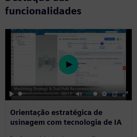
funcionalidades
P
l
a
y
-00:13
P
M
S
P
E
l
u
e
I
n
Orientação estratégica de
a
t
t
P
t
usinagem com tecnologia de IA
y
e
t
e
i
r