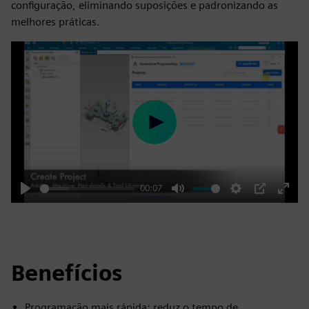
configuração, eliminando suposições e padronizando as
melhores práticas.
Play
00:07
Play
Mute
Settings
PIP
Enter
fulls
Benefícios
Programação mais rápida: reduz o tempo de