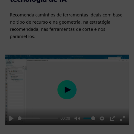
i
r
n
f
Recomenda caminhos de ferramentas ideais com base
g
u
no tipo de recurso e na geometria, na estratégia
s
l
recomendada, nas ferramentas de corte e nos
l
parâmetros.
s
c
r
e
e
n
P
l
a
y
00:08
P
M
S
P
E
l
u
e
I
n