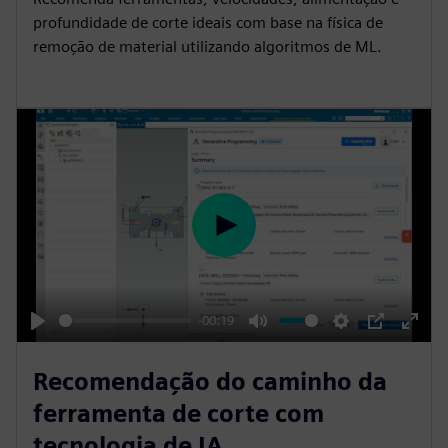
n
f
profundidade de corte ideais com base na física de
g
u
remoção de material utilizando algoritmos de ML.
s
l
l
s
c
r
e
e
P
n
l
a
y
-00:19
P
M
S
P
E
l
u
e
I
n
Recomendação do caminho da
a
t
t
P
t
ferramenta de corte com
y
e
t
e
tecnologia de IA