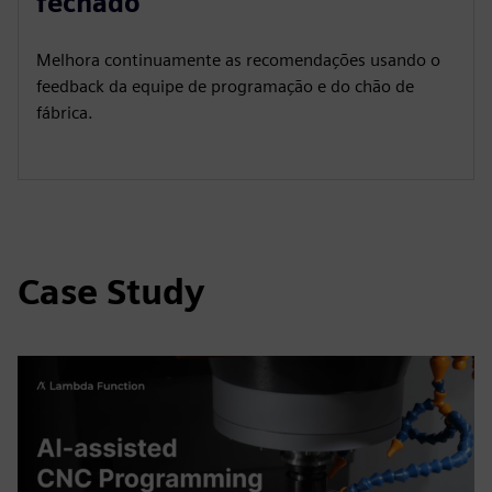
fechado
y
e
t
e
i
r
Melhora continuamente as recomendações usando o
n
f
feedback da equipe de programação e do chão de
g
u
fábrica.
s
l
l
s
c
r
Case Study
e
e
n