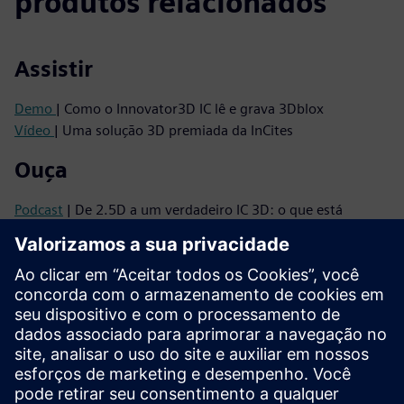
produtos relacionados
Assistir
Demo
| Como o Innovator3D IC lê e grava 3Dblox
Vídeo
| Uma solução 3D premiada da InCites
Ouça
Podcast
| De 2.5D a um verdadeiro IC 3D: o que está
impulsionando a próxima onda de integração
Podcast
| Por que os ICs 3D precisam de uma mudança de
mentalidade — e como fazer isso acontecer
Ler
Brochura
| Pacote de soluções Innovator3D IC
Série de e-books
| Seu guia para uma integração
heterogênea bem-sucedida